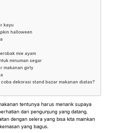
ar kayu
mpkin halloween
ka
 gerobak mie ayam
untuk minuman segar
ar makanan girly
na
k coba dekorasi stand bazar makanan diatas?
makanan tentunya harus menarik supaya
rhatian dari pengunjung yang datang.
tan dengan selera yang bisa kita mainkan
kemasan yang bagus.