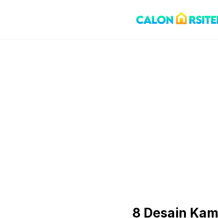
Skip
to
content
8 Desain Ka