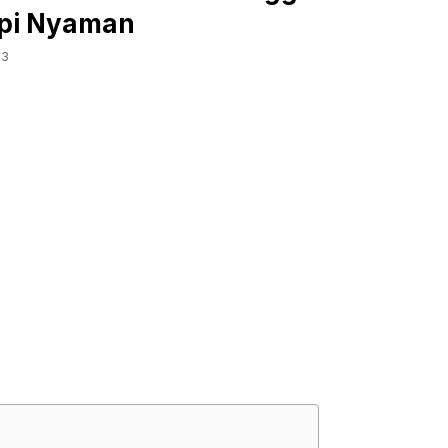
api Nyaman
23