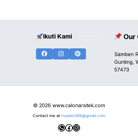
Ikuti Kami
Our 
Facebook
Instagram
Pinterest
Samben R
Gunting, 
57473
© 2026 www.calonarsitek.com
Contact me at
hudam388@gmail.com
WhatsApp
Facebook
Instagram