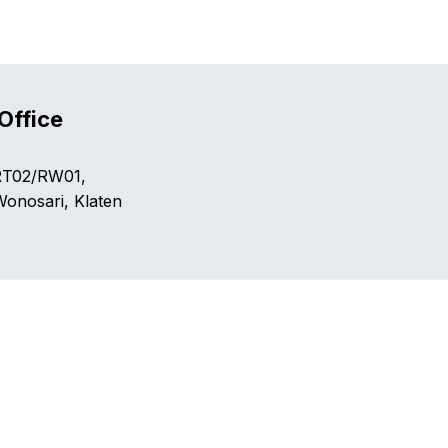
Office
T02/RW01,
Wonosari, Klaten