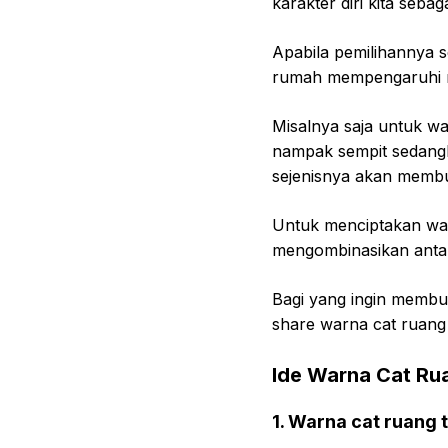
karakter diri kita sebag
Apabila pemilihannya s
rumah mempengaruhi m
Misalnya saja untuk 
nampak sempit sedangk
sejenisnya akan membu
Untuk menciptakan war
mengombinasikan antar
Bagi yang ingin membu
share warna cat ruang
Ide Warna Cat Ru
1. Warna cat ruang 