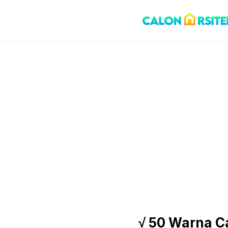
Skip
to
content
√ 50 Warna C