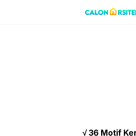
Skip
to
content
√ 36 Motif K