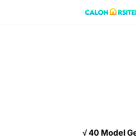
Skip
to
content
√ 40 Model G